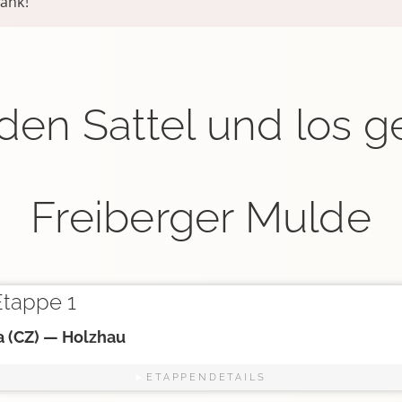
ank!
den Sattel und los g
Freiberger Mulde
tappe 1
 (CZ) — Holzhau
ETAPPENDETAILS