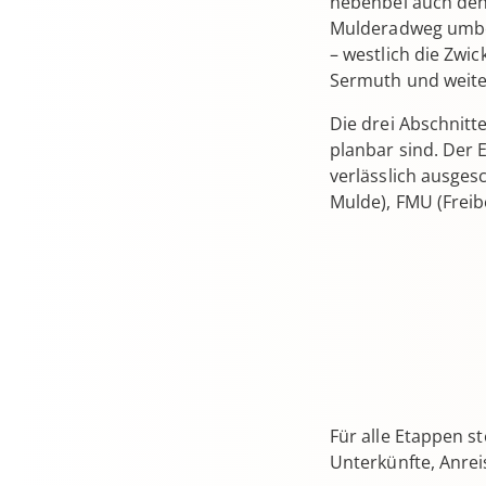
nebenbei auch den
Mulderadweg umben
– westlich die Zwi
Sermuth und weiter
Die drei Abschnitt
planbar sind. Der E
verlässlich ausges
Mulde), FMU (Freib
Für alle Etappen s
Unterkünfte, Anrei