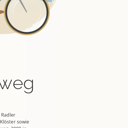
dweg
n Radler
 Klöster sowie