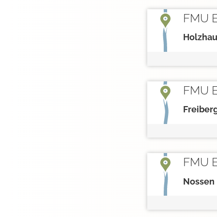
FMU E
Holzhau
FMU E
Freiber
FMU E
Nossen