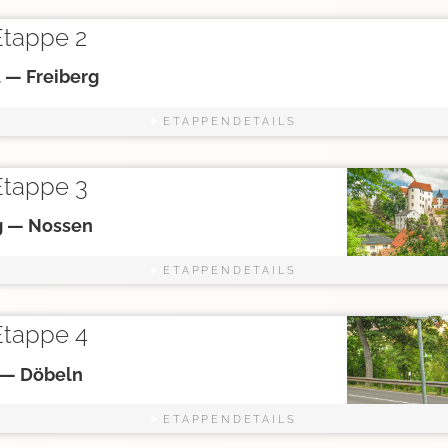
tappe 2
 — Freiberg
ETAPPENDETAILS
tappe 3
g — Nossen
ETAPPENDETAILS
tappe 4
 — Döbeln
ETAPPENDETAILS