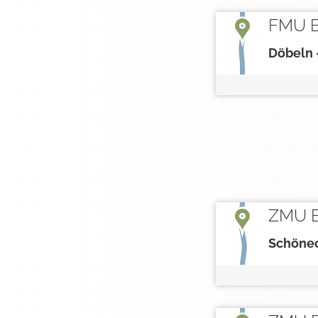
FMU E
Döbeln
ZMU E
Schöne