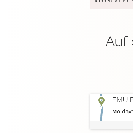
können. Vielen D
Auf 
FMU E
Moldava