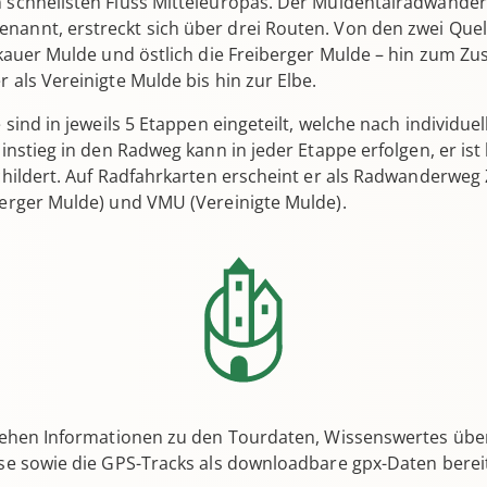
 schnellsten Fluss Mitteleuropas. Der Muldentalradwander
annt, erstreckt sich über drei Routen. Von den zwei Quel
ckauer Mulde und östlich die Freiberger Mulde – hin zum Z
 als Vereinigte Mulde bis hin zur Elbe.
e sind in jeweils 5 Etappen eingeteilt, welche nach individ
instieg in den Radweg kann in jeder Etappe erfolgen, er ist
childert. Auf Radfahrkarten erscheint er als Radwanderwe
erger Mulde) und VMU (Vereinigte Mulde).
tehen Informationen zu den Tourdaten, Wissenswertes über
se sowie die GPS-Tracks als downloadbare gpx-Daten berei