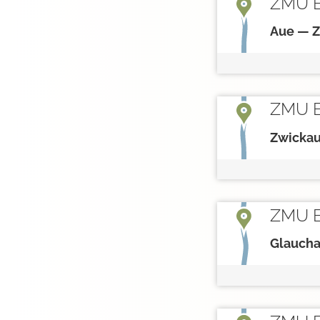
ZMU E
Aue — 
ZMU E
Zwickau
ZMU E
Glaucha