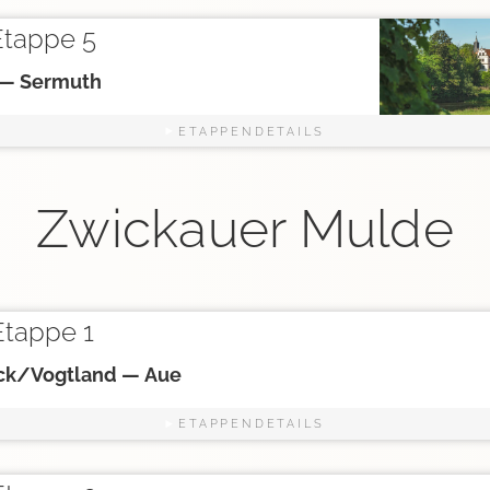
tappe 5
 — Sermuth
ETAPPENDETAILS
Zwickauer Mulde
tappe 1
ck/Vogtland — Aue
ETAPPENDETAILS