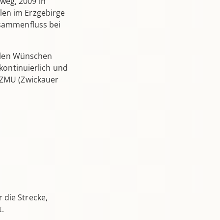
weg, 2009 in
len im Erzgebirge
usammenfluss bei
uellen Wünschen
 kontinuierlich und
g ZMU (Zwickauer
 die Strecke,
t.