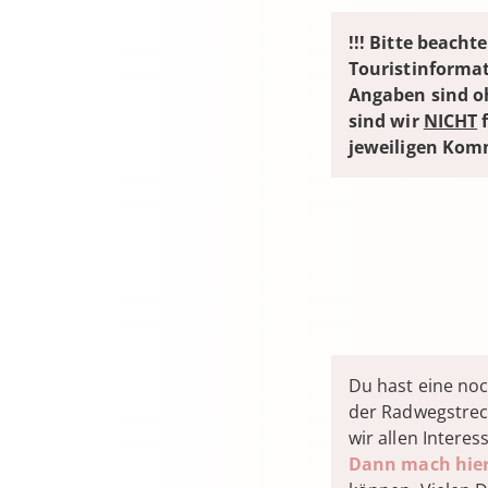
!!! Bitte beacht
Touristinformat
Angaben sind oh
sind wir
NICHT
f
jeweiligen Kom
Du hast eine noc
der Radwegstrec
wir allen Intere
Dann mach hier 