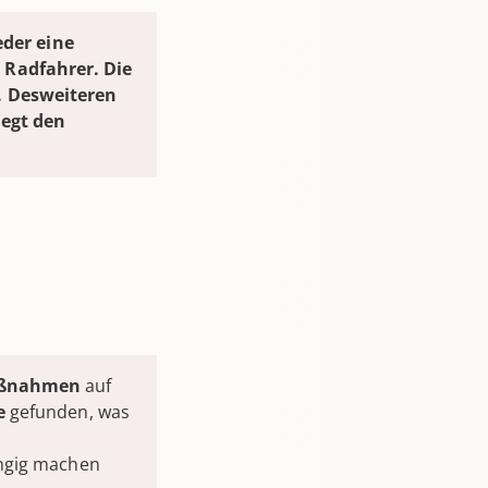
eder eine
 Radfahrer. Die
. Desweiteren
iegt den
ßnahmen
auf
e
gefunden, was
ängig machen